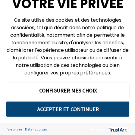
VOTRE VIE PRIVÉE
Ce site utilise des cookies et des technologies
associées, tel que décrit dans notre politique de
confidentialité, notamment afin de permettre le
fonctionnement du site, d'analyser les données,
d'améliorer l'expérience utilisateur ou de diffuser de
la publicité. Vous pouvez choisir de consentir à
notre utilisation de ces technologies ou bien
configurer vos propres préférences.
CONFIGURER MES CHOIX
Biscuits aux empreintes d’animaux
Créez vos empreintes d’animaux bien au chaud dans votre
ACCEPTER ET CONTINUER
cuisine et gâtez-vous en même temps. Après votre
dégustation et l’étude des empreintes de la faune
courante, si vous alliez pister de vrais animaux dehors?
Vie privée
Détails du suivi
Traité par: