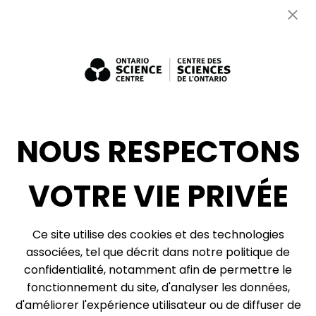
Contactez-nous
Emplois
Bénévolat
Expositions : ventes et location + consultation
Diversité, inclusion + antiracisme
Médias sociaux
NOUS RESPECTONS
Infolettre
VOTRE VIE PRIVÉE
© 2026, Centre des sciences de l’Ontario, un organisme du gouvernement de
Ce site utilise des cookies et des technologies
l’Ontario. Tous droits réservés.
associées, tel que décrit dans notre politique de
Plan du site
Vie privée
confidentialité, notamment afin de permettre le
Préférences relatives aux témoins
fonctionnement du site, d'analyser les données,
d'améliorer l'expérience utilisateur ou de diffuser de