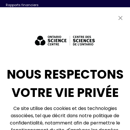
Rapports financiers
Contactez-nous
Emplois
Bénévolat
Expositions : ventes et location + consultation
Diversité, inclusion + antiracisme
Médias sociaux
NOUS RESPECTONS
Infolettre
VOTRE VIE PRIVÉE
Ce site utilise des cookies et des technologies
© 2026, Centre des sciences de l’Ontario, un organisme du gouvernement de
l’Ontario. Tous droits réservés.
associées, tel que décrit dans notre politique de
Plan du site
Vie privée
confidentialité, notamment afin de permettre le
Préférences relatives aux témoins