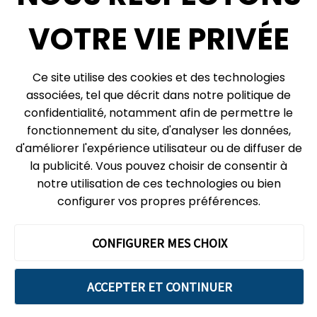
Infolettre
VOTRE VIE PRIVÉE
© 2026, Centre des sciences de l’Ontario, un organisme du gouvernement de
Ce site utilise des cookies et des technologies
l’Ontario. Tous droits réservés.
associées, tel que décrit dans notre politique de
Plan du site
Vie privée
confidentialité, notamment afin de permettre le
Préférences relatives aux témoins
fonctionnement du site, d'analyser les données,
d'améliorer l'expérience utilisateur ou de diffuser de
Expédition et réception :
la publicité. Vous pouvez choisir de consentir à
777, rue Bay, boîte postale 151
notre utilisation de ces technologies ou bien
Toronto (Ontario)
M5G 2C8
configurer vos propres préférences.
Le Centre des sciences de l’Ontario évolue sur les territoires
ancestraux de la Confédération de Haudenosaunis, des peuples
wendat et de la Nation anichinabée qui inclut la Première Nation des
CONFIGURER MES CHOIX
Mississaugas de Credit et les Chippewas.
Nous reconnaissons que ces terres abritent de nombreux peuples
ACCEPTER ET CONTINUER
distincts des Premières Nations, Inuit et Métis. Notre gratitude pour la
collaboration et les partenariats avec les communautés autochtones
se manifeste dans la paix, l’amitié et le respect de leurs