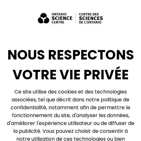
Emplois
Bénévolat
Expositions : ventes et location + consultation
Diversité, inclusion + antiracisme
Médias sociaux
NOUS RESPECTONS
Infolettre
VOTRE VIE PRIVÉE
© 2026, Centre des sciences de l’Ontario, un organisme du gouvernement de
Ce site utilise des cookies et des technologies
l’Ontario. Tous droits réservés.
associées, tel que décrit dans notre politique de
Plan du site
Vie privée
confidentialité, notamment afin de permettre le
Préférences relatives aux témoins
fonctionnement du site, d'analyser les données,
d'améliorer l'expérience utilisateur ou de diffuser de
Expédition et réception :
la publicité. Vous pouvez choisir de consentir à
777, rue Bay, boîte postale 151
notre utilisation de ces technologies ou bien
Toronto (Ontario)