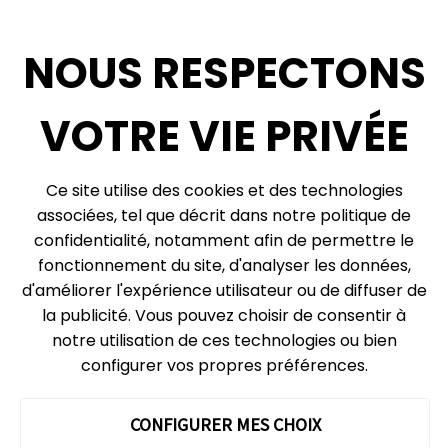
Diversité, inclusion + antiracisme
Médias sociaux
NOUS RESPECTONS
Infolettre
VOTRE VIE PRIVÉE
Ce site utilise des cookies et des technologies
© 2026, Centre des sciences de l’Ontario, un organisme du gouvernement de
l’Ontario. Tous droits réservés.
associées, tel que décrit dans notre politique de
Plan du site
Vie privée
confidentialité, notamment afin de permettre le
fonctionnement du site, d'analyser les données,
Préférences relatives aux témoins
d'améliorer l'expérience utilisateur ou de diffuser de
Expédition et réception :
la publicité. Vous pouvez choisir de consentir à
777, rue Bay, boîte postale 151
notre utilisation de ces technologies ou bien
Toronto (Ontario)
M5G 2C8
configurer vos propres préférences.
Le Centre des sciences de l’Ontario évolue sur les territoires
ancestraux de la Confédération de Haudenosaunis, des peuples
wendat et de la Nation anichinabée qui inclut la Première Nation des
CONFIGURER MES CHOIX
Mississaugas de Credit et les Chippewas.