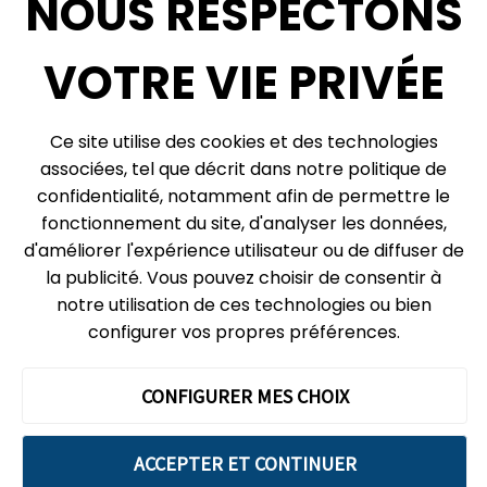
NOUS RESPECTONS
Infolettre
VOTRE VIE PRIVÉE
Ce site utilise des cookies et des technologies
© 2026, Centre des sciences de l’Ontario, un organisme du gouvernement de
l’Ontario. Tous droits réservés.
associées, tel que décrit dans notre politique de
Plan du site
Vie privée
confidentialité, notamment afin de permettre le
fonctionnement du site, d'analyser les données,
Préférences relatives aux témoins
d'améliorer l'expérience utilisateur ou de diffuser de
Expédition et réception :
la publicité. Vous pouvez choisir de consentir à
777, rue Bay, boîte postale 151
notre utilisation de ces technologies ou bien
Toronto (Ontario)
M5G 2C8
configurer vos propres préférences.
Le Centre des sciences de l’Ontario évolue sur les territoires
ancestraux de la Confédération de Haudenosaunis, des peuples
wendat et de la Nation anichinabée qui inclut la Première Nation des
CONFIGURER MES CHOIX
Mississaugas de Credit et les Chippewas.
Nous reconnaissons que ces terres abritent de nombreux peuples
ACCEPTER ET CONTINUER
distincts des Premières Nations, Inuit et Métis. Notre gratitude pour la
collaboration et les partenariats avec les communautés autochtones