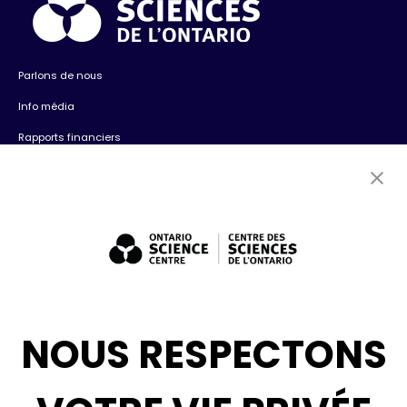
Parlons de nous
Info média
Rapports financiers
Contactez-nous
Emplois
Bénévolat
Expositions : ventes et location + consultation
Diversité, inclusion + antiracisme
Médias sociaux
NOUS RESPECTONS
Infolettre