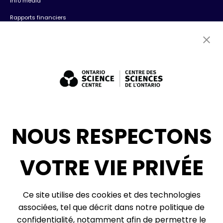
Info média
Rapports financiers
Contactez-nous
Emplois
Bénévolat
Expositions : ventes et location + consultation
Diversité, inclusion + antiracisme
Médias sociaux
NOUS RESPECTONS
Infolettre
VOTRE VIE PRIVÉE
© 2026, Centre des sciences de l’Ontario, un organisme du gouvernement de
Ce site utilise des cookies et des technologies
l’Ontario. Tous droits réservés.
associées, tel que décrit dans notre politique de
Plan du site
Vie privée
confidentialité, notamment afin de permettre le