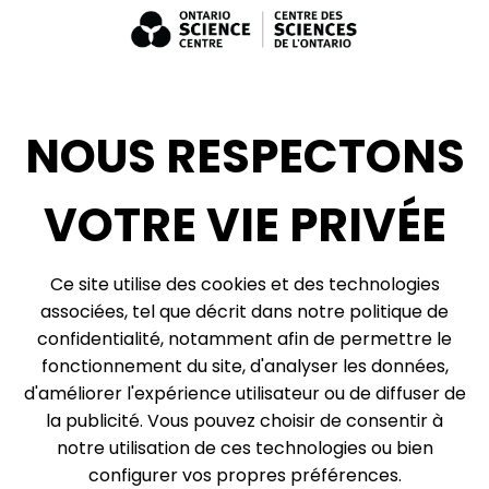
Bénévolat
Expositions : ventes et location + consultation
Diversité, inclusion + antiracisme
Médias sociaux
NOUS RESPECTONS
Infolettre
VOTRE VIE PRIVÉE
© 2026, Centre des sciences de l’Ontario, un organisme du gouvernement de
Ce site utilise des cookies et des technologies
l’Ontario. Tous droits réservés.
associées, tel que décrit dans notre politique de
Plan du site
Vie privée
confidentialité, notamment afin de permettre le
Préférences relatives aux témoins
fonctionnement du site, d'analyser les données,
d'améliorer l'expérience utilisateur ou de diffuser de
Expédition et réception :
la publicité. Vous pouvez choisir de consentir à
777, rue Bay, boîte postale 151
notre utilisation de ces technologies ou bien
Toronto (Ontario)
M5G 2C8
configurer vos propres préférences.