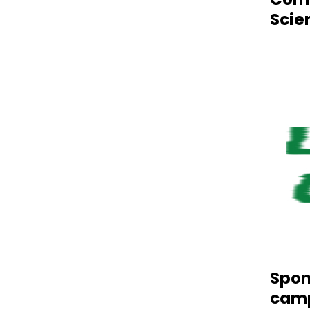
Scie
Spon
camp