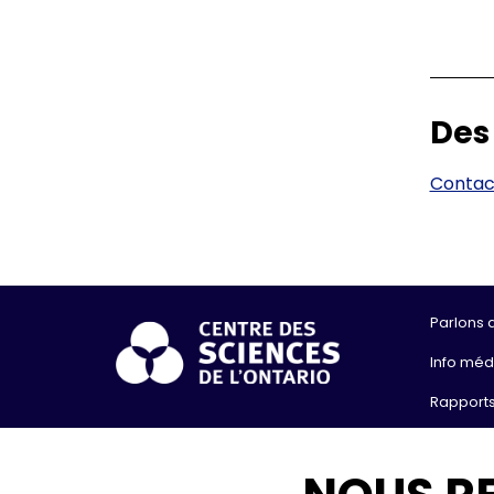
Des
Contac
Parlons 
Info méd
Rapports
Contact
© 2026, Ce