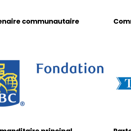
enaire communautaire
Comm
anditaire principal,
Part