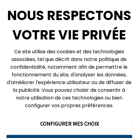
Médias sociaux
NOUS RESPECTONS
Infolettre
VOTRE VIE PRIVÉE
© 2026, Centre des sciences de l’Ontario, un organisme du gouvernement de
Ce site utilise des cookies et des technologies
l’Ontario. Tous droits réservés.
associées, tel que décrit dans notre politique de
Plan du site
Vie privée
confidentialité, notamment afin de permettre le
Préférences relatives aux témoins
fonctionnement du site, d'analyser les données,
d'améliorer l'expérience utilisateur ou de diffuser de
Expédition et réception :
la publicité. Vous pouvez choisir de consentir à
777, rue Bay, boîte postale 151
notre utilisation de ces technologies ou bien
Toronto (Ontario)
M5G 2C8
configurer vos propres préférences.
Le Centre des sciences de l’Ontario évolue sur les territoires
ancestraux de la Confédération de Haudenosaunis, des peuples
wendat et de la Nation anichinabée qui inclut la Première Nation des
CONFIGURER MES CHOIX
Mississaugas de Credit et les Chippewas.
Nous reconnaissons que ces terres abritent de nombreux peuples