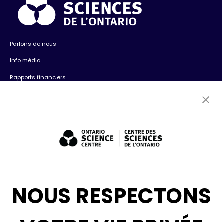
Parlons de nous
Info média
Rapports financiers
Contactez-nous
Emplois
Bénévolat
Expositions : ventes et location + consultation
Diversité, inclusion + antiracisme
Médias sociaux
NOUS RESPECTONS
Infolettre