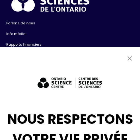
Parlons de nous
Info média
Rapports financiers
Contactez-nous
Emplois
Bénévolat
Expositions : ventes et location + consultation
Diversité, inclusion + antiracisme
Médias sociaux
NOUS RESPECTONS
Infolettre
VOTRE VIE PRIVÉE